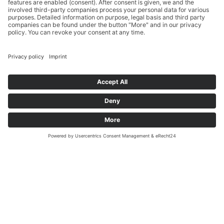
MEGADENTA Dentalprodukte GmbH
Carl-Eschebach-Straße 1 A
D-01454 Radeberg, Germany
Tel: +49(0)3528-453-0
Fax: +49(0)3528-453-21
Mail:
info@megadenta.de
Imprimir
Protección de Datos