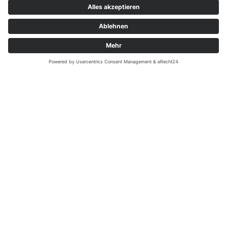
MEGADENTA Dentalprodukte GmbH
Carl-Eschebach-Straße 1 A
D-01454 Radeberg, Germany
Tel: +49(0)3528-453-0
Fax: +49(0)3528-453-21
Mail:
info@megadenta.de
Impressum
Datenschutzerklärung
Copyright 2026 - MEGADENTA Dentalprodukte GmbH. Alle Rechte
vorbehalten.