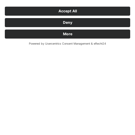
MEGADENTA Dentalprodukte GmbH
Carl-Eschebach-Straße 1 A
D-01454 Radeberg, Germany
Tel: +49(0)3528-453-0
Fax: +49(0)3528-453-21
Mail:
info@megadenta.de
Imprimer
Protection des données
Copyright 2026 - MEGADENTA Dentalprodukte GmbH. Alle Rechte