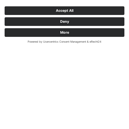
MEGADENTA Dentalprodukte GmbH
Carl-Eschebach-Straße 1 A
D-01454 Radeberg, Germany
Tel: +49(0)3528-453-0
Fax: +49(0)3528-453-21
Mail:
info@megadenta.de
Impronta
Protezione dati
Copyright 2026 - MEGADENTA Dentalprodukte GmbH. Alle Rechte