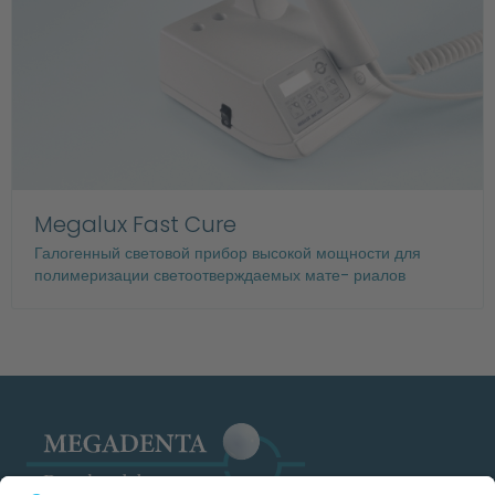
Megalux Fast Cure
Галогенный световой прибор высокой мощности для
полимеризации светоотверждаемых мате- риалов