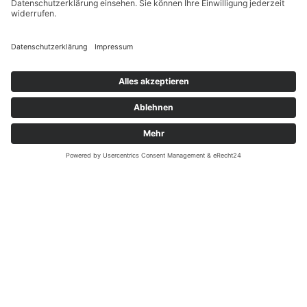
MEGADENTA Dentalprodukte GmbH
Carl-Eschebach-Straße 1 A
D-01454 Radeberg, Germany
Tel: +49(0)3528-453-0
Fax: +49(0)3528-453-21
Mail:
info@megadenta.de
Impressum
Datenschutzerklärung