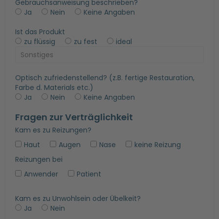
Gebrauchsanweisung beschrieben?
Ja
Nein
Keine Angaben
Ist das Produkt
zu flüssig
zu fest
ideal
Optisch zufriedenstellend? (z.B. fertige Restauration,
Farbe d. Materials etc.)
Ja
Nein
Keine Angaben
Fragen zur Verträglichkeit
Kam es zu Reizungen?
Haut
Augen
Nase
keine Reizung
Reizungen bei
Anwender
Patient
Kam es zu Unwohlsein oder Übelkeit?
Ja
Nein